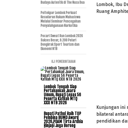
Budaya Autentik di The Nusa Dua
Lombok, Ibu Dr
Ruang Amphitea
Poltekpar Lombok Perkuat
Kesadaran Hukum Mahasiswa
Melalui Seminar Pencegahan
Penyalahgunaan Narkotika
Pocari Sweat Run Lombok 2026
Sukses Besar, 9.200 Pelari
Dongkrak Sport Tourism dan
Ekonomi NTB
KJ PEMERINTAHAN
Lombok Tengah Siap
Pertahankan Juara
Umum, Bupati Lepas 56
Peserta Kafilah MTQ
XXXI NTB 2026
Kunjungan in
Bupati Pathul Raih TOP
bilateral anta
Pembina BUMD Award
pendidikan da
2026,PDAM Tirta Ardhia
Rinjani Juga Borong