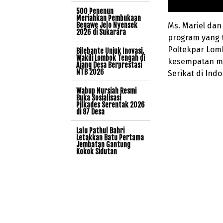
500 Penenun
Meriahkan Pembukaan
Begawe Jelo Nyensek
Ms. Mariel da
2026 di Sukarara
program yang 
Poltekpar Lomb
Bilebante Unjuk Inovasi,
Wakili Lombok Tengah di
kesempatan me
Ajang Desa Berprestasi
NTB 2026
Serikat di Indo
Wabup Nursiah Resmi
Buka Sosialisasi
Pilkades Serentak 2026
di 87 Desa
Lalu Pathul Bahri
Letakkan Batu Pertama
Jembatan Gantung
Kokok Sidutan