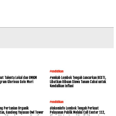
Pendidikan
at Talenta Lokal dan UMKM
Pemkab Lombok Tengah Luncurkan BESTI,
gram Glorious Golo Mori
Libatkan Ribuan Siswa Tanam Cabai untuk
Kendalikan Inflasi
Pendidikan
ng Pertanian Organik
Diskominfo Lombok Tengah Perkuat
tan, Gandeng Yayasan Owl Tower
Pelayanan Publik Melalui Call Center 112,