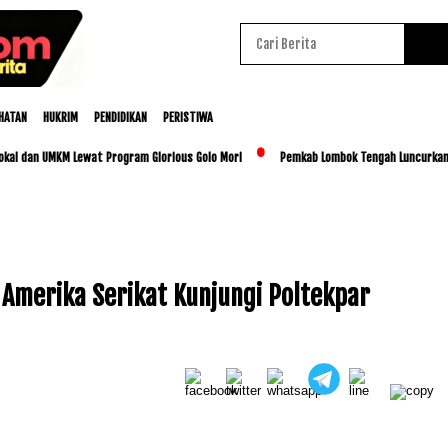
HATAN
HUKRIM
PENDIDIKAN
PERISTIWA
dan UMKM Lewat Program Glorious Golo Mori
Pemkab Lombok Tengah Luncurkan BESTI,
Baca Juga :
CPNS 2024 Poltekpar Lombok
Resmi Menjadi PNS, Direktur: Momentum
Amerika Serikat Kunjungi Poltekpar
Perkuat Profesionalisme dan Integritas ASN