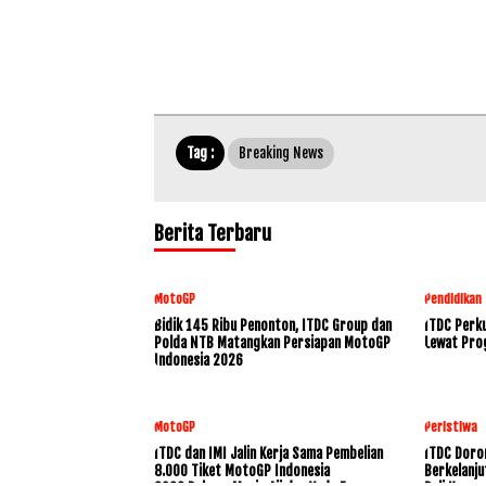
Tag :
Breaking News
Berita Terbaru
MotoGP
Pendidikan
Bidik 145 Ribu Penonton, ITDC Group dan
ITDC Perku
Polda NTB Matangkan Persiapan MotoGP
Lewat Pro
Indonesia 2026
MotoGP
Peristiwa
ITDC dan IMI Jalin Kerja Sama Pembelian
ITDC Doro
8.000 Tiket MotoGP Indonesia
Berkelanju