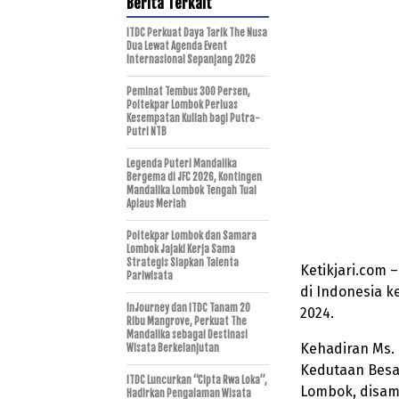
Berita Terkait
ITDC Perkuat Daya Tarik The Nusa
Dua Lewat Agenda Event
Internasional Sepanjang 2026
Peminat Tembus 300 Persen,
Poltekpar Lombok Perluas
Kesempatan Kuliah bagi Putra-
Putri NTB
Legenda Puteri Mandalika
Bergema di JFC 2026, Kontingen
Mandalika Lombok Tengah Tuai
Aplaus Meriah
Poltekpar Lombok dan Samara
Lombok Jajaki Kerja Sama
Strategis Siapkan Talenta
Ketikjari.com 
Pariwisata
di Indonesia k
InJourney dan ITDC Tanam 20
2024.
Ribu Mangrove, Perkuat The
Mandalika sebagai Destinasi
Kehadiran Ms. 
Wisata Berkelanjutan
Kedutaan Besar
ITDC Luncurkan “Cipta Rwa Loka”,
Lombok, disamb
Hadirkan Pengalaman Wisata