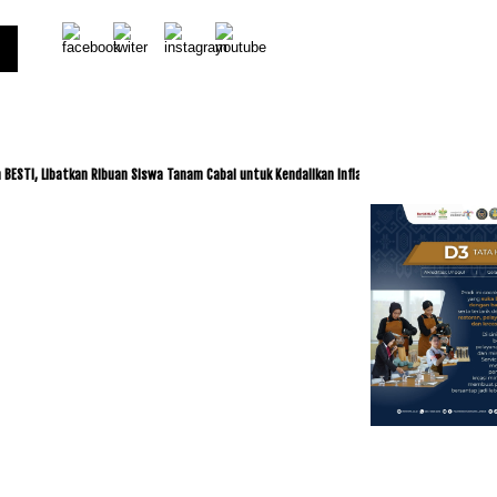
 Libatkan Ribuan Siswa Tanam Cabai untuk Kendalikan Inflasi
ITDC dan IMI Jalin K