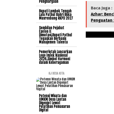
Penghargaan
Baca Juga :
Bupati Lombok Tengah
Azhar: Ben
Lalu Pathul Bahri Buka
Musrenbang RKPD 2027
Penguatan 
Sembilan Pejabat
Eselon II
Dimutasi,Bupati Pathul
Tegaskan Berbasis
Manajemen Talenta
Pemerintah Luncurkan
Logo Imlek Nasional
2026,Simbol Harmoni
dalam Keberagaman
KJ DESA KITA
Potensi Wisata dan
UMKM Desa Lantan
Digenjot Lewat
Pelatihan Pemasaran
Digital