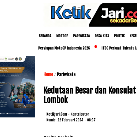
BERANDA
MOTOGP
PARIWISATA
DESA KITA
POLITIK
KESE
olda NTB Matangkan Persiapan MotoGP Indonesia 2026
ITDC Perkuat Talenta Lokal 
Home
Pariwisata
/
Kedutaan Besar dan Konsulat 
Lombok
Ketikjari.com
- Kontributor
Kamis, 22 Februari 2024 - 08:37