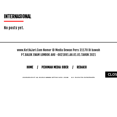
INTERNASIONAL
No posts yet.
www.KetikJari.Com Nomor ID Media Dewan Pers 31170 Di bawah
PT.BALUK ENAM LOMBOK AHU -0021891.AH.01.01.TAHUN 2021
HOME
PEDOMAN MEDIA SIBER
REDAKSI
CLO
COPYRIGHT © 2026 WWW.KETIKJARI.COM - ALL RIGHTS RESERVED