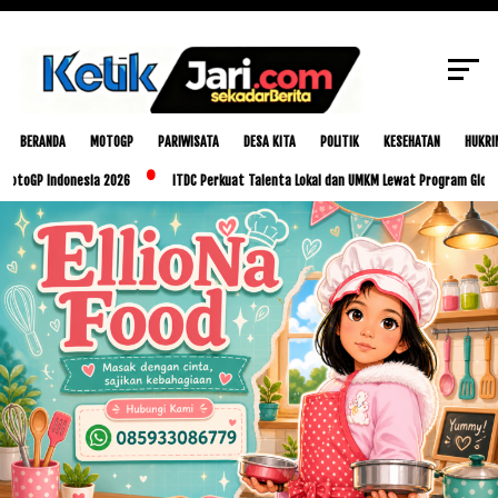
SCROLL TO CONTINUE WITH CONTENT
BERANDA
MOTOGP
PARIWISATA
DESA KITA
POLITIK
KESEHATAN
HUKRI
ndonesia 2026
ITDC Perkuat Talenta Lokal dan UMKM Lewat Program Glorious Golo M