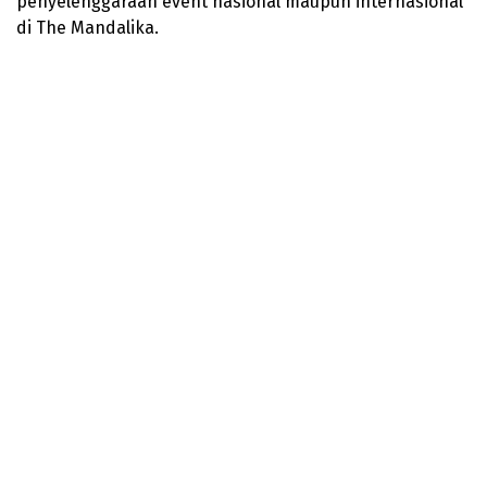
penyelenggaraan event nasional maupun internasional
di The Mandalika.