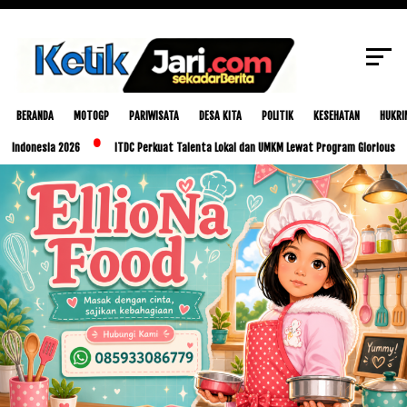
SCROLL TO CONTINUE WITH CONTENT
BERANDA
MOTOGP
PARIWISATA
DESA KITA
POLITIK
KESEHATAN
HUKRI
ia 2026
ITDC Perkuat Talenta Lokal dan UMKM Lewat Program Glorious Golo Mori