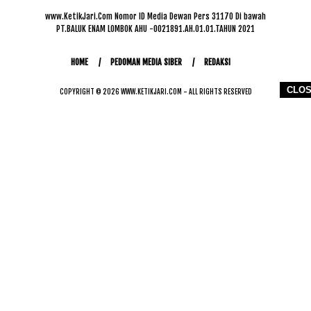
www.KetikJari.Com Nomor ID Media Dewan Pers 31170 Di bawah
PT.BALUK ENAM LOMBOK AHU -0021891.AH.01.01.TAHUN 2021
HOME
PEDOMAN MEDIA SIBER
REDAKSI
CLO
COPYRIGHT © 2026 WWW.KETIKJARI.COM - ALL RIGHTS RESERVED