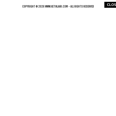
CLO
COPYRIGHT © 2026 WWW.KETIKJARI.COM - ALL RIGHTS RESERVED