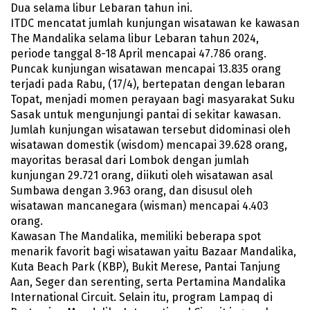
Dua selama libur Lebaran tahun ini.
ITDC mencatat jumlah kunjungan wisatawan ke kawasan
The Mandalika selama libur Lebaran tahun 2024,
periode tanggal 8-18 April mencapai 47.786 orang.
Puncak kunjungan wisatawan mencapai 13.835 orang
terjadi pada Rabu, (17/4), bertepatan dengan lebaran
Topat, menjadi momen perayaan bagi masyarakat Suku
Sasak untuk mengunjungi pantai di sekitar kawasan.
Jumlah kunjungan wisatawan tersebut didominasi oleh
wisatawan domestik (wisdom) mencapai 39.628 orang,
mayoritas berasal dari Lombok dengan jumlah
kunjungan 29.721 orang, diikuti oleh wisatawan asal
Sumbawa dengan 3.963 orang, dan disusul oleh
wisatawan mancanegara (wisman) mencapai 4.403
orang.
Kawasan The Mandalika, memiliki beberapa spot
menarik favorit bagi wisatawan yaitu Bazaar Mandalika,
Kuta Beach Park (KBP), Bukit Merese, Pantai Tanjung
Aan, Seger dan serenting, serta Pertamina Mandalika
International Circuit. Selain itu, program Lampaq di