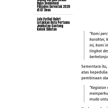
Buka Sosialisasi
Pilkades Serentak 2026
di 87 Desa
Lalu Pathul Bahri
Letakkan Batu Pertama
Jembatan Gantung
Kokok Sidutan
“Kami per
karakter, 
ini, kami 
tingkat de
berkelanju
Sementara itu
atas kepedulia
pembinaan ola
“Kegiatan 
memperkua
muda untuk