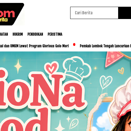
HATAN
HUKRIM
PENDIDIKAN
PERISTIWA
ewat Program Glorious Golo Mori
Pemkab Lombok Tengah Luncurkan BESTI, Libatkan 