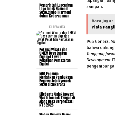
lapangan, ban
Pemerintah Luncurkan
sampah.
Logo Imlek Nasional
2026,Simbol Harmoni
dalam Keberagaman
Baca Juga :
Piala Pangl
KJ DESA KITA
PGS General M
bahwa dukunga
Potensi Wisata dan
UMKM Desa Lantan
Tanggung Jawab
Digenjot Lewat
Development
IT
Pelatihan Pemasaran
Digital
pengembangan 
500 Penenun
Meriahkan Pembukaan
Begawe Jelo Nyensek
2026 di Sukarara
Bilebante Unjuk Inovasi,
Wakili Lombok Tengah di
Ajang Desa Berprestasi
NTB 2026
Wabup Nursiah Resmi