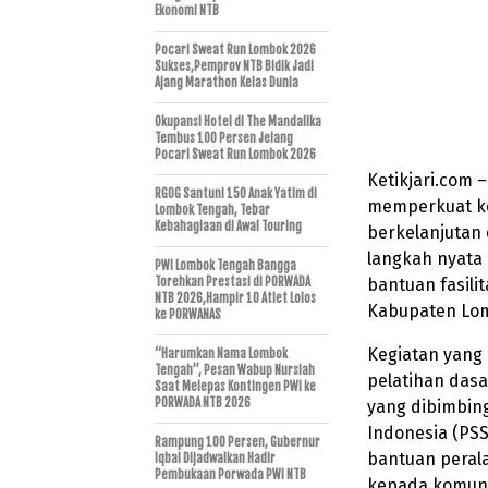
Ekonomi NTB
Pocari Sweat Run Lombok 2026
Sukses,Pemprov NTB Bidik Jadi
Ajang Marathon Kelas Dunia
Okupansi Hotel di The Mandalika
Tembus 100 Persen Jelang
Pocari Sweat Run Lombok 2026
Ketikjari.com 
RGOG Santuni 150 Anak Yatim di
memperkuat k
Lombok Tengah, Tebar
Kebahagiaan di Awal Touring
berkelanjutan 
langkah nyata
PWI Lombok Tengah Bangga
Torehkan Prestasi di PORWADA
bantuan fasili
NTB 2026,Hampir 10 Atlet Lolos
Kabupaten Lom
ke PORWANAS
Kegiatan yang 
“Harumkan Nama Lombok
Tengah”, Pesan Wabup Nursiah
pelatihan dasa
Saat Melepas Kontingen PWI ke
PORWADA NTB 2026
yang dibimbing
Indonesia (PSS
Rampung 100 Persen, Gubernur
bantuan peral
Iqbal Dijadwalkan Hadir
Pembukaan Porwada PWI NTB
kepada komuni