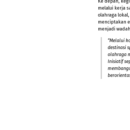
Ke depan, kegi
melalui kerja 
olahraga lokal
menciptakan e
menjadi wadah 
“Melalui k
destinasi
s
olahraga m
Inisiatif 
membangun
berorienta