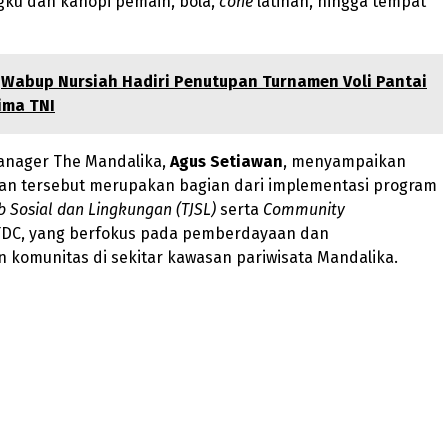
gku dan kanopi pemain, bola,
cone
latihan, hingga tempat
Wabup Nursiah Hadiri Penutupan Turnamen Voli Pantai
ima TNI
anager The Mandalika,
Agus Setiawan
, menyampaikan
n tersebut merupakan bagian dari implementasi program
 Sosial dan Lingkungan (TJSL)
serta
Community
DC, yang berfokus pada pemberdayaan dan
komunitas di sekitar kawasan pariwisata Mandalika.