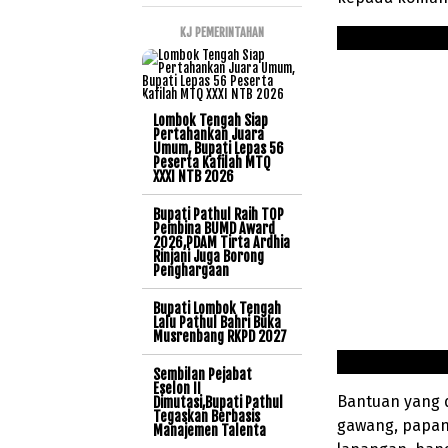
KJ PEMERINTAHAN
Lombok Tengah Siap
Pertahankan Juara
Umum, Bupati Lepas 56
Peserta Kafilah MTQ
XXXI NTB 2026
Bupati Pathul Raih TOP
Pembina BUMD Award
2026,PDAM Tirta Ardhia
Rinjani Juga Borong
Penghargaan
Bupati Lombok Tengah
Lalu Pathul Bahri Buka
Musrenbang RKPD 2027
Sembilan Pejabat
Eselon II
Bantuan yang 
Dimutasi,Bupati Pathul
Tegaskan Berbasis
gawang, papan 
Manajemen Talenta