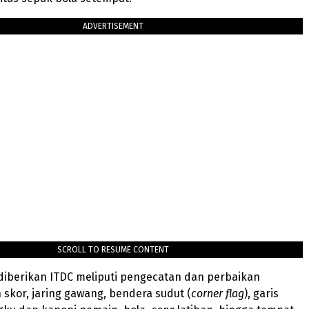
ADVERTISEMENT
SCROLL TO RESUME CONTENT
diberikan ITDC meliputi pengecatan dan perbaikan
skor, jaring gawang, bendera sudut (
corner flag
), garis