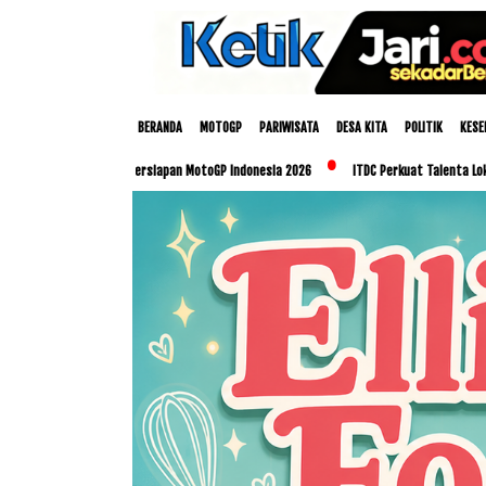
BERANDA
MOTOGP
PARIWISATA
DESA KITA
POLITIK
KESE
Matangkan Persiapan MotoGP Indonesia 2026
ITDC Perkuat Talenta Lokal dan UMKM L