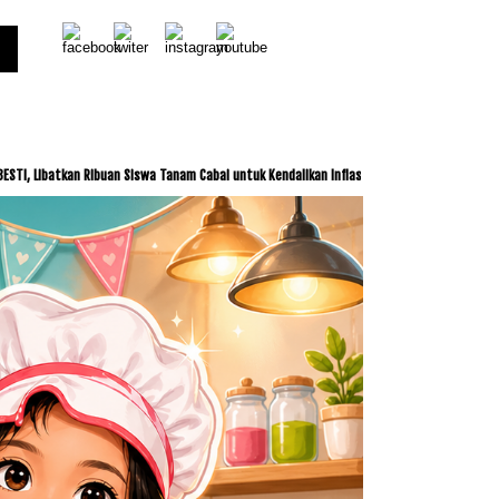
Ribuan Siswa Tanam Cabai untuk Kendalikan Inflasi
ITDC dan IMI Jalin Kerja Sama 