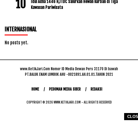
Idul Adha 1446 H,ITDC Salurkan Hewan Kurban di Tiga
Kawasan Pariwisata
INTERNASIONAL
No posts yet.
www.KetikJari.Com Nomor ID Media Dewan Pers 31170 Di bawah
PT.BALUK ENAM LOMBOK AHU -0021891.AH.01.01.TAHUN 2021
HOME
PEDOMAN MEDIA SIBER
REDAKSI
COPYRIGHT © 2026 WWW.KETIKJARI.COM - ALL RIGHTS RESERVED
CLO