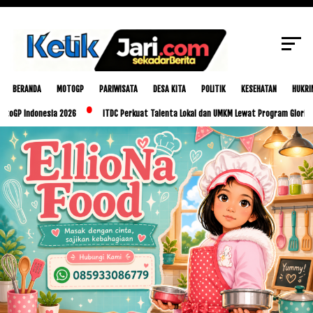
SCROLL TO CONTINUE WITH CONTENT
BERANDA
MOTOGP
PARIWISATA
DESA KITA
POLITIK
KESEHATAN
HUKRI
onesia 2026
ITDC Perkuat Talenta Lokal dan UMKM Lewat Program Glorious Golo Mor