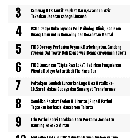
Kemenag NTB Lantik Pejabat Baru,H.Zamroni Aziz
Tekankan Jabatan sebagai Amanah
RSUD Praya Buka Layanan Poli Psikologi Klinis, Hadirkan
Ruang Aman untuk Konseling dan Kesehatan Mental
ITDC Dorong Pertanian Organik Berkelanjutan, Gandeng
Yayasan Owl Tower Bali Konservasi Keanekaragaman Hayati
ITDC Luncurkan “Cipta Rwa Loka”, Hadirkan Pengalaman
Wisata Budaya Autentik di The Nusa Dua
Poltekpar Lombok Luncurkan Logo Dies Natalis ke-
10,Sarat Makna Budaya dan Semangat Transformasi
Sembilan Pejabat Eselon II Dimutasi,Bupati Pathul
Tegaskan Berbasis Manajemen Talenta
Lalu Pathul Bahri Letakkan Batu Pertama Jembatan
Gantung Kokok Sidutan
Idul Adha 1446 H,ITDC Salurkan Hewan Kurban di Tiga