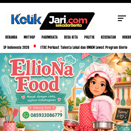
SCROLL TO CONTINUE WITH CONTENT
BERANDA
MOTOGP
PARIWISATA
DESA KITA
POLITIK
KESEHATAN
HUKRI
esia 2026
ITDC Perkuat Talenta Lokal dan UMKM Lewat Program Glorious Golo Mori