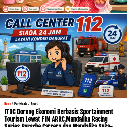
/
/
Home
Pariwisata
Sport
ITDC Dorong Ekonomi Berbasis Sportainment
Tourism Lewat FIM ARRC,Mandalika Racing
Series Porsche Carrera dan Mandalika Suka-