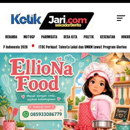
SCROLL TO CONTINUE WITH CONTENT
BERANDA
MOTOGP
PARIWISATA
DESA KITA
POLITIK
KESEHATAN
HUKRI
sia 2026
ITDC Perkuat Talenta Lokal dan UMKM Lewat Program Glorious Golo Mori