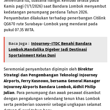
Sementara itu, suasana hangat kembali terasa pada
Kamis pagi (1/1/2026) saat Bandara Lombok menyambut
kedatangan penumpang perdana Tahun 2026.
Penyambutan dilakukan terhadap penerbangan Citilink
QG670 rute Surabaya–Lombok yang mendarat pada
pukul 07.35 WITA.
Baca Juga :
InJourney–ITDC Benahi Bandara
Lombok,Mandalika Digeber Jadi Destinasi
Sportainment Kelas Duni
Seremonial penyambutan dipimpin oleh
Direktur
Strategi dan Pengembangan Teknologi InJourney
Airports, Ferry Kusnowo, bersama General Manager
InJourney Airports Bandara Lombok, Aidhil Philip
Julian
. Para penumpang dan awak pesawat disambut
dengan pengalungan selendang tenun khas Lombok
serta pemberian souvenir sebagai ungkapan selamat