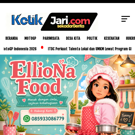
SCROLL TO CONTINUE WITH CONTENT
BERANDA
MOTOGP
PARIWISATA
DESA KITA
POLITIK
KESEHATAN
HUKRI
ndonesia 2026
ITDC Perkuat Talenta Lokal dan UMKM Lewat Program Glorious Golo M