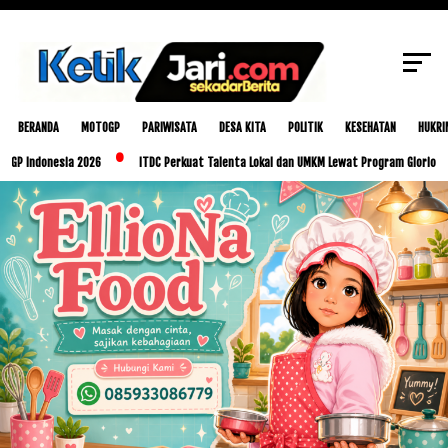
SCROLL TO CONTINUE WITH CONTENT
BERANDA
MOTOGP
PARIWISATA
DESA KITA
POLITIK
KESEHATAN
HUKRI
onesia 2026
ITDC Perkuat Talenta Lokal dan UMKM Lewat Program Glorious Golo Mor