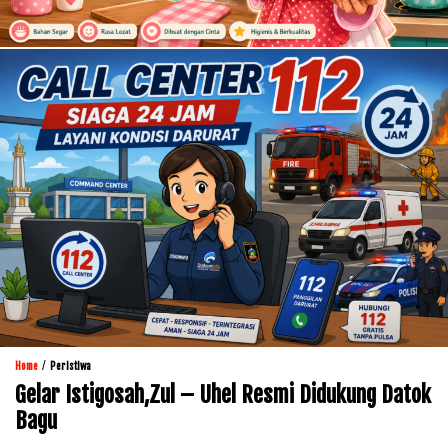
/
Home
Peristiwa
Gelar Istigosah,Zul – Uhel Resmi Didukung Datok
Bagu