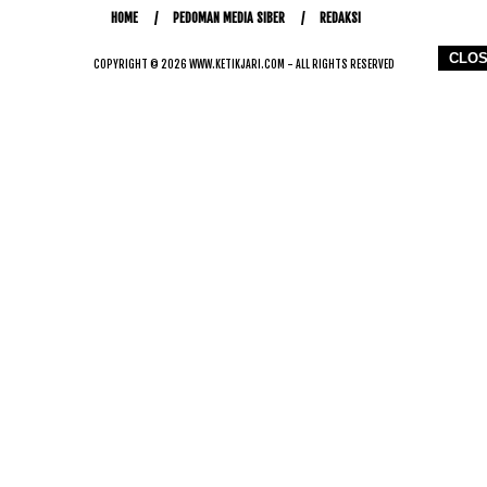
HOME
PEDOMAN MEDIA SIBER
REDAKSI
CLO
COPYRIGHT © 2026 WWW.KETIKJARI.COM - ALL RIGHTS RESERVED