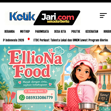
SCROLL TO CONTINUE WITH CONTENT
BERANDA
MOTOGP
PARIWISATA
DESA KITA
POLITIK
KESEHATAN
HUKRI
esia 2026
ITDC Perkuat Talenta Lokal dan UMKM Lewat Program Glorious Golo Mori