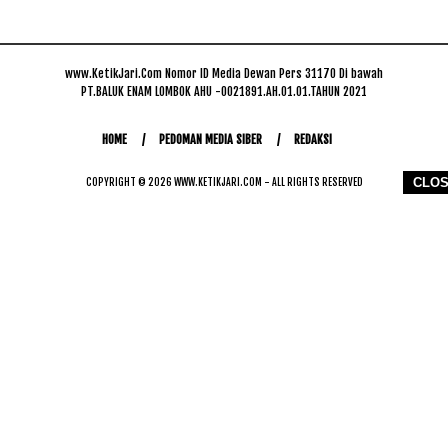
www.KetikJari.Com Nomor ID Media Dewan Pers 31170 Di bawah
PT.BALUK ENAM LOMBOK AHU -0021891.AH.01.01.TAHUN 2021
HOME
PEDOMAN MEDIA SIBER
REDAKSI
CLO
COPYRIGHT © 2026 WWW.KETIKJARI.COM - ALL RIGHTS RESERVED