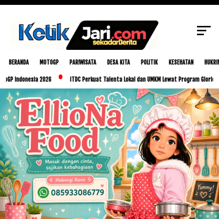
SCROLL TO CONTINUE WITH CONTENT
BERANDA
MOTOGP
PARIWISATA
DESA KITA
POLITIK
KESEHATAN
HUKRI
nesia 2026
ITDC Perkuat Talenta Lokal dan UMKM Lewat Program Glorious Golo Mori