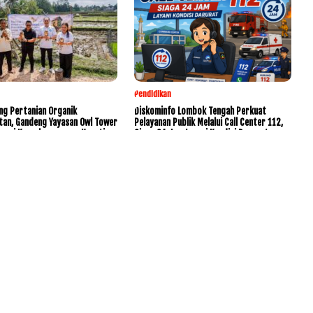
Pendidikan
ng Pertanian Organik
Diskominfo Lombok Tengah Perkuat
tan, Gandeng Yayasan Owl Tower
Pelayanan Publik Melalui Call Center 112,
rvasi Keanekaragaman Hayati
Siaga 24 Jam Layani Kondisi Darurat
www.KetikJari.Com Nomor ID Media Dewan Pers 31170 Di bawah
PT.BALUK ENAM LOMBOK AHU -0021891.AH.01.01.TAHUN 2021
HOME
PEDOMAN MEDIA SIBER
REDAKSI