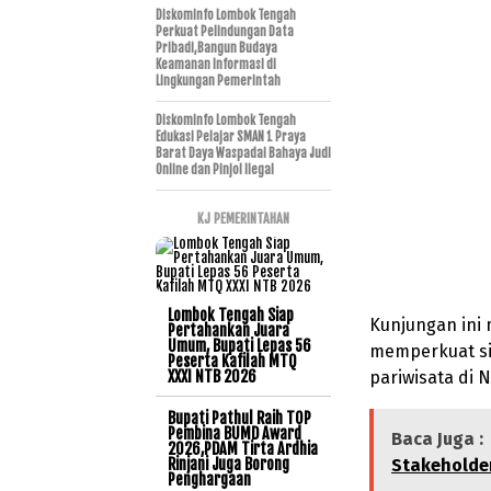
Diskominfo Lombok Tengah
Perkuat Pelindungan Data
Pribadi,Bangun Budaya
Keamanan Informasi di
Lingkungan Pemerintah
Diskominfo Lombok Tengah
Edukasi Pelajar SMAN 1 Praya
Barat Daya Waspadai Bahaya Judi
Online dan Pinjol Ilegal
KJ PEMERINTAHAN
Lombok Tengah Siap
Kunjungan ini
Pertahankan Juara
Umum, Bupati Lepas 56
memperkuat si
Peserta Kafilah MTQ
XXXI NTB 2026
pariwisata di 
Bupati Pathul Raih TOP
Pembina BUMD Award
Baca Juga :
2026,PDAM Tirta Ardhia
Rinjani Juga Borong
Stakeholder
Penghargaan