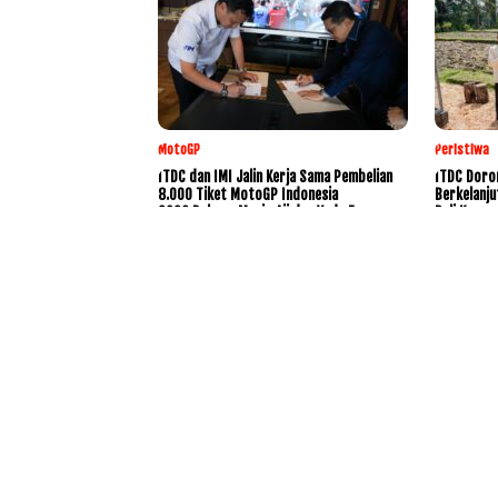
MotoGP
Peristiwa
ITDC dan IMI Jalin Kerja Sama Pembelian
ITDC Doro
8.000 Tiket MotoGP Indonesia
Berkelanju
2026,Dukung Mario Aji dan Veda Ega
Bali Konse