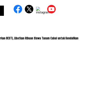
TI, Libatkan Ribuan Siswa Tanam Cabai untuk Kendalikan Inflasi
ITDC dan IMI Jal