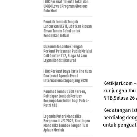
ITDC Perkuat Talenta Lokal dan
UMKM Lewat Program Glorious
Golo Mori
Pemkab Lombok Tengah
Luncurkan BESTI, Libatkan Ribuan
Siswa Tanam Cabai untuk
Kendalikan Inflasi
Diskominfo Lombok Tengah
Perkuat Pelayanan Publik Melalui
Call Center 112, Siaga 24 Jam
Layani Kondisi Darurat
ITDC Perkuat Daya Tarik The Nusa
Dua Lewat Agenda Event
Internasional Sepanjang 2026
Ketikjari.com 
kunjungan Ibu 
Peminat Tembus 300 Persen,
Poltekpar Lombok Perluas
NTB,Selasa 26 
Kesempatan Kuliah bagi Putra-
Putri NTB
Kedatangan ist
Legenda Puteri Mandalika
berdialog den
Bergema di JFC 2026, Kontingen
untuk penguata
Mandalika Lombok Tengah Tuai
Aplaus Meriah