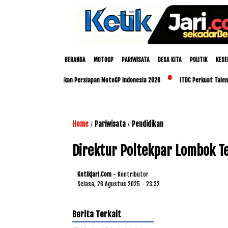
BERANDA
MOTOGP
PARIWISATA
DESA KITA
POLITIK
KESE
an Polda NTB Matangkan Persiapan MotoGP Indonesia 2026
ITDC Perkuat Talenta Lok
Home
Pariwisata
Pendidikan
/
/
Direktur Poltekpar Lombok T
Ketikjari.com
- Kontributor
Selasa, 26 Agustus 2025 - 23:32
Berita Terkait