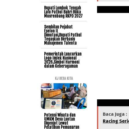
Bupati Lombok Tengah
Lalu Pathul Bahri Buka
Musrenbang RKPD 2027
Sembilan Pejabat
Eselon II
Dimutasi,Bupati Pathul
Tegaskan Berbasis
Manajemen Talenta
Pemerintah Luncurkan
Logo Imlek Nasional
2026,Simbol Harmoni
dalam Keberagaman
KJ DESA KITA
Baca Juga :
Potensi Wisata dan
UMKM Desa Lantan
Racing Seri
Digenjot Lewat
Pelatihan Pemasaran