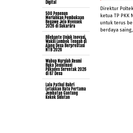
Digital
Direktur Polt
500 Penenun
ketua TP PKK 
Meriahkan Pembukaan
Begawe Jelo Nyensek
untuk terus b
2026 di Sukarara
berdaya saing
Bilebante Unjuk Inovasi,
Wakili Lombok Tengah di
Ajang Desa Berprestasi
NTB 2026
Wabup Nursiah Resmi
Buka Sosialisasi
Pilkades Serentak 2026
di 87 Desa
Lalu Pathul Bahri
Letakkan Batu Pertama
Jembatan Gantung
Kokok Sidutan