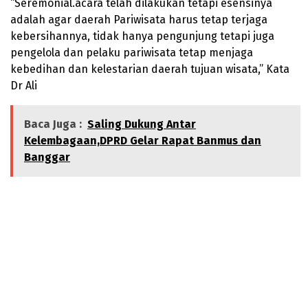
“Seremonial.acara telah dilakukan tetapi esensinya
adalah agar daerah Pariwisata harus tetap terjaga
kebersihannya, tidak hanya pengunjung tetapi juga
pengelola dan pelaku pariwisata tetap menjaga
kebedihan dan kelestarian daerah tujuan wisata,” Kata
Dr Ali
Baca Juga :
Saling Dukung Antar
Kelembagaan,DPRD Gelar Rapat Banmus dan
Banggar