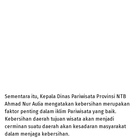
Sementara itu, Kepala Dinas Pariwisata Provinsi NTB
Ahmad Nur Aulia mengatakan kebersihan merupakan
faktor penting dalam iklim Pariwisata yang baik.
Kebersihan daerah tujuan wisata akan menjadi
cerminan suatu daerah akan kesadaran masyarakat
dalam menjaga kebersihan.