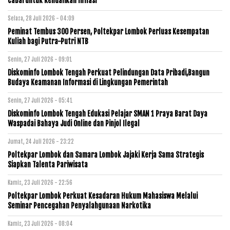
Cabai untuk Kendalikan Inflasi
Selasa, 28 Juli 2026 - 04:09
Peminat Tembus 300 Persen, Poltekpar Lombok Perluas Kesempatan
Kuliah bagi Putra-Putri NTB
Senin, 27 Juli 2026 - 09:01
Diskominfo Lombok Tengah Perkuat Pelindungan Data Pribadi,Bangun
Budaya Keamanan Informasi di Lingkungan Pemerintah
Senin, 27 Juli 2026 - 05:41
Diskominfo Lombok Tengah Edukasi Pelajar SMAN 1 Praya Barat Daya
Waspadai Bahaya Judi Online dan Pinjol Ilegal
Jumat, 24 Juli 2026 - 23:22
Poltekpar Lombok dan Samara Lombok Jajaki Kerja Sama Strategis
Siapkan Talenta Pariwisata
Kamis, 23 Juli 2026 - 22:56
Poltekpar Lombok Perkuat Kesadaran Hukum Mahasiswa Melalui
Seminar Pencegahan Penyalahgunaan Narkotika
Kamis, 23 Juli 2026 - 08:04