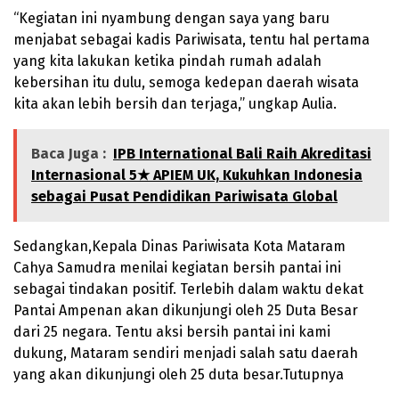
“Kegiatan ini nyambung dengan saya yang baru
menjabat sebagai kadis Pariwisata, tentu hal pertama
yang kita lakukan ketika pindah rumah adalah
kebersihan itu dulu, semoga kedepan daerah wisata
kita akan lebih bersih dan terjaga,” ungkap Aulia.
Baca Juga :
IPB International Bali Raih Akreditasi
Internasional 5★ APIEM UK, Kukuhkan Indonesia
sebagai Pusat Pendidikan Pariwisata Global
Sedangkan,Kepala Dinas Pariwisata Kota Mataram
Cahya Samudra menilai kegiatan bersih pantai ini
sebagai tindakan positif. Terlebih dalam waktu dekat
Pantai Ampenan akan dikunjungi oleh 25 Duta Besar
dari 25 negara. Tentu aksi bersih pantai ini kami
dukung, Mataram sendiri menjadi salah satu daerah
yang akan dikunjungi oleh 25 duta besar.Tutupnya