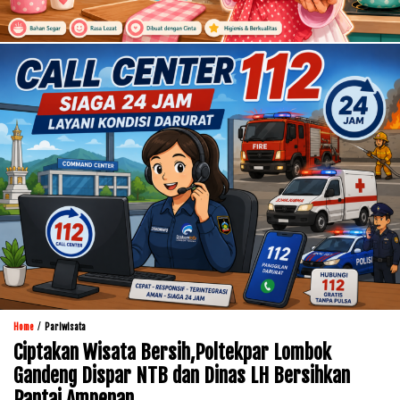
/
Home
Pariwisata
Ciptakan Wisata Bersih,Poltekpar Lombok
Gandeng Dispar NTB dan Dinas LH Bersihkan
Pantai Ampenan