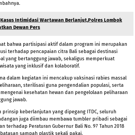
ambahnya.
Kasus Intimidasi Wartawan Berlanjut,Polres Lombok
atkan Dewan Pers
hat bahwa partisipasi aktif dalam program ini merupakan
usi terhadap pencapaian citra Bali sebagai destinasi
bal yang bertanggung jawab, sekaligus memperkuat
isata yang inklusif dan kolaboratif.
a dalam kegiatan ini mencakup vaksinasi rabies massal
liharaan, sterilisasi guna pengendalian populasi, serta
k mengenai kesehatan hewan dan pengelolaan peliharaan
ggung jawab.
 prinsip keberlanjutan yang dipegang ITDC, seluruh
ndangan juga diimbau membawa tumbler pribadi sebagai
n terhadap Peraturan Gubernur Bali No. 97 Tahun 2018
atasan sampah plastik sekali pakai.