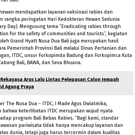
0 hewan mendapatkan layanan vaksinasi rabies dan
lam rangka peringatan Hari Kedokteran Hewan Sedunia
ary Day). Mengusung tema “Eradicating rabies through
tion for the safety of communities and tourists”, kegiatan
i oleh Grand Hyatt Nusa Dua Bali juga merupakan hasil
ara Pemerintah Provinsi Bali melalui Dinas Pertanian dan
gan, ITDC, unsur Forkopimda Badung dan Forkopimca Kuta
Cabang Bali, BAWA, dan Seva Bhuana.
Rekayasa Arus Lalu Lintas Pelepasan Calon Jemaah
jid Agung Praya
r The Nusa Dua – ITDC, I Made Agus Dwiatmika,
bahwa keterlibatan ITDC merupakan wujud nyata
dap program Bali Bebas Rabies. “Bagi kami, standar
 kawasan pariwisata tidak hanya mencakup layanan dan
elas dunia, tetapi juga harus tercermin dalam kualitas