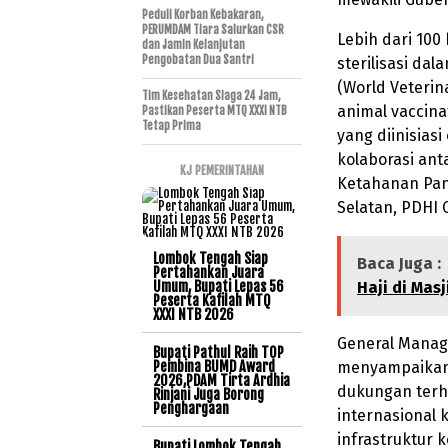
Peduli Korban Kebakaran,
PERUMDAM Tiara Salurkan CSR
Lebih dari 10
dan Jamin Kelanjutan
Pengobatan Dua Santri
sterilisasi da
(World Veterin
Tim Kesehatan Siaga 24 Jam,
animal vaccina
Pastikan Peserta MTQ XXXI NTB
Tetap Prima
yang diinisias
kolaborasi ant
KJ PEMERINTAHAN
Ketahanan Pan
Selatan, PDHI 
Lombok Tengah Siap
Baca Juga :
Pertahankan Juara
Umum, Bupati Lepas 56
Haji di Mas
Peserta Kafilah MTQ
XXXI NTB 2026
General Manage
Bupati Pathul Raih TOP
Pembina BUMD Award
menyampaikan 
2026,PDAM Tirta Ardhia
dukungan terha
Rinjani Juga Borong
Penghargaan
internasional
infrastruktur k
Bupati Lombok Tengah