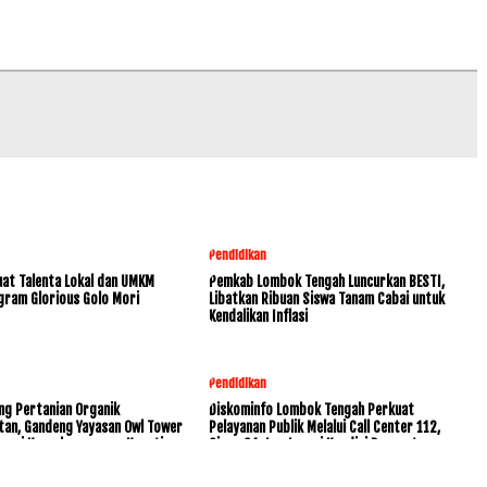
Pendidikan
at Talenta Lokal dan UMKM
Pemkab Lombok Tengah Luncurkan BESTI,
gram Glorious Golo Mori
Libatkan Ribuan Siswa Tanam Cabai untuk
Kendalikan Inflasi
Pendidikan
ng Pertanian Organik
Diskominfo Lombok Tengah Perkuat
tan, Gandeng Yayasan Owl Tower
Pelayanan Publik Melalui Call Center 112,
rvasi Keanekaragaman Hayati
Siaga 24 Jam Layani Kondisi Darurat