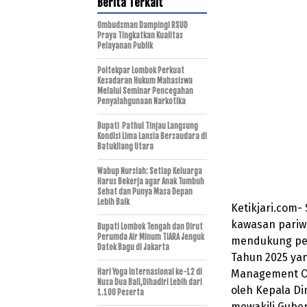
Berita Terkait
Ombudsman Dampingi RSUD
Praya Tingkatkan Kualitas
Pelayanan Publik
Poltekpar Lombok Perkuat
Kesadaran Hukum Mahasiswa
Melalui Seminar Pencegahan
Penyalahgunaan Narkotika
Bupati Pathul Tinjau Langsung
Kondisi Lima Lansia Bersaudara di
Batukliang Utara
Wabup Nursiah: Setiap Keluarga
Harus Bekerja agar Anak Tumbuh
Sehat dan Punya Masa Depan
Lebih Baik
Ketikjari.com
kawasan pariwi
Bupati Lombok Tengah dan Dirut
Perumda Air Minum TIARA Jenguk
mendukung pen
Datok Bagu di Jakarta
Tahun 2025 yan
Hari Yoga Internasional ke-12 di
Management Off
Nusa Dua Bali,Dihadiri Lebih dari
oleh Kepala Di
1.100 Peserta
mewakili Guber