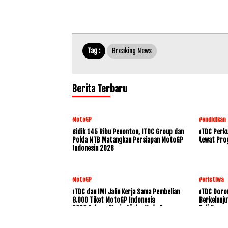
Tag :
Breaking News
Berita Terbaru
MotoGP
Pendidikan
Bidik 145 Ribu Penonton, ITDC Group dan
ITDC Perku
Polda NTB Matangkan Persiapan MotoGP
Lewat Pro
Indonesia 2026
MotoGP
Peristiwa
ITDC dan IMI Jalin Kerja Sama Pembelian
ITDC Doro
8.000 Tiket MotoGP Indonesia
Berkelanju
2026,Dukung Mario Aji dan Veda Ega
Bali Konse