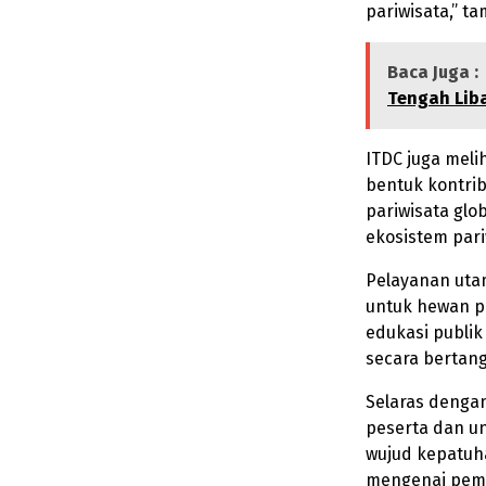
pariwisata,” t
Baca Juga :
Tengah Lib
ITDC juga meli
bentuk kontrib
pariwisata glo
ekosistem pariw
Pelayanan utam
untuk hewan pe
edukasi publi
secara bertan
Selaras dengan
peserta dan u
wujud kepatuha
mengenai pemb