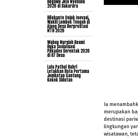
Begawe Jelo Nyensek
2026 di Sukarara
Bilebante Unjuk Inovasi,
Wakili Lombok Tengah di
Ajang Desa Berprestasi
NTB 2026
Wabup Nursiah Resmi
Buka Sosialisasi
Pilkades Serentak 2026
di 87 Desa
Lalu Pathul Bahri
Letakkan Batu Pertama
Jembatan Gantung
Kokok Sidutan
Ia menambahk
merupakan bag
destinasi pari
lingkungan ya
wisatawan, tet