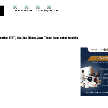
ESTI, Libatkan Ribuan Siswa Tanam Cabai untuk Kendalikan Inflasi
ITDC dan IMI Ja