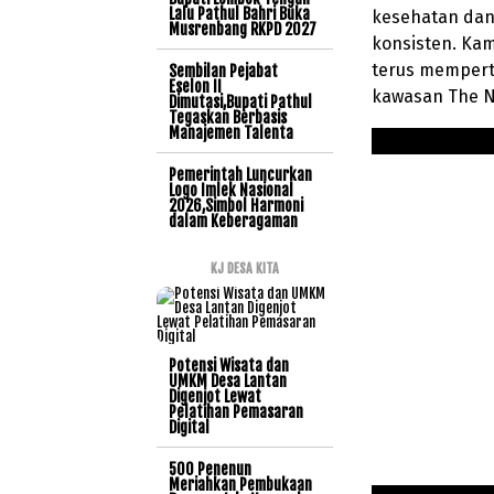
Lalu Pathul Bahri Buka
kesehatan dan
Musrenbang RKPD 2027
konsisten. Ka
terus memperta
Sembilan Pejabat
Eselon II
kawasan The N
Dimutasi,Bupati Pathul
Tegaskan Berbasis
Manajemen Talenta
Pemerintah Luncurkan
Logo Imlek Nasional
2026,Simbol Harmoni
dalam Keberagaman
KJ DESA KITA
Potensi Wisata dan
UMKM Desa Lantan
Digenjot Lewat
Pelatihan Pemasaran
Digital
500 Penenun
Meriahkan Pembukaan