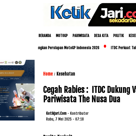
BERANDA
MOTOGP
PARIWISATA
DESA KITA
POLITIK
KESE
dan Polda NTB Matangkan Persiapan MotoGP Indonesia 2026
ITDC Perkuat Talenta L
Home
Kesehatan
/
Cegah Rabies : ITDC Dukung V
Pariwisata The Nusa Dua
Ketikjari.com
- Kontributor
Rabu, 7 Mei 2025 - 07:18