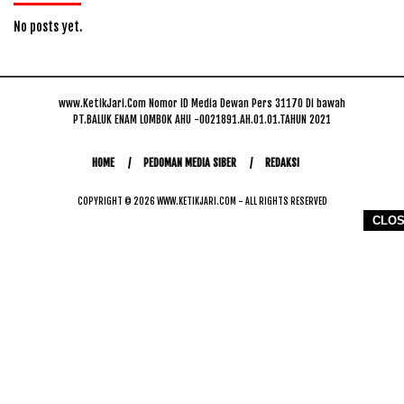
No posts yet.
www.KetikJari.Com Nomor ID Media Dewan Pers 31170 Di bawah
PT.BALUK ENAM LOMBOK AHU -0021891.AH.01.01.TAHUN 2021
HOME
PEDOMAN MEDIA SIBER
REDAKSI
COPYRIGHT © 2026 WWW.KETIKJARI.COM - ALL RIGHTS RESERVED
CLO