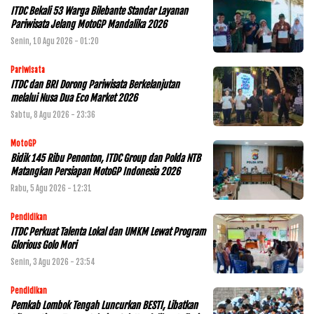
ITDC Bekali 53 Warga Bilebante Standar Layanan
Pariwisata Jelang MotoGP Mandalika 2026
Senin, 10 Agu 2026 - 01:20
Pariwisata
ITDC dan BRI Dorong Pariwisata Berkelanjutan
melalui Nusa Dua Eco Market 2026
Sabtu, 8 Agu 2026 - 23:36
MotoGP
Bidik 145 Ribu Penonton, ITDC Group dan Polda NTB
Matangkan Persiapan MotoGP Indonesia 2026
Rabu, 5 Agu 2026 - 12:31
Pendidikan
ITDC Perkuat Talenta Lokal dan UMKM Lewat Program
Glorious Golo Mori
Senin, 3 Agu 2026 - 23:54
Pendidikan
Pemkab Lombok Tengah Luncurkan BESTI, Libatkan