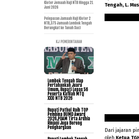
Kloter Jemaah Haji NTB Hingga 21
Tengah, L. Mu
Juni 2026
Pelepasan Jamaah Haji Kloter 2
NTB,375 Jamaah Lombok Tengah
Berangkat ke Tanah Suci
KJ PEMERINTAHAN
Lombok Tengah Siap
Pertahankan Juara
Umum, Bupati Lepas 56
Peserta Kafilah MTQ
XXXI NTB 2026
Bupati Pathul Raih TOP
Pembina BUMD Award
2026,PDAM Tirta Ardhia
Rinjani Juga Borong
Penghargaan
Dari jajaran p
oleh
Ketua TG