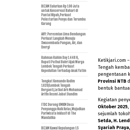
BIZAM Salurkan Rp 100 Juta
untuk Konservasi Bahari di
Pantai Nipah,Perkuat
Pelestarian Penyu dan Terumbu
Karang
AHY: Peresmian Lima Bendungan
Perkuat Langkah Menuju
Swasembada Pangan, Air, dan
Energi
Rahman Rahim Day 1448 H,
Ketikjari.com
Bupati Pathul Bahri Ajak Warga
Lombok Tengah Perkuat
Tengah kemba
Kepedulian terhadap Anak Yatim
pengentasan k
Provinsi NTB
d
Tongkat Komando Kodim
1620/Lombok Tengah
bentuk bantua
Berganti,Letkol Arh Mohamad
Arifin Resmi Jabat Dandim
Kegiatan peny
ITDC Dorong UMKM Desa
Oktober 2025
,
Penyangga Naik Kelas,Wujudkan
sejumlah tokoh
Pariwisata Inklusif di The
Mandalika
Setda, H. Lend
Syariah Praya,
BIZAM Kawal Kepulangan 15