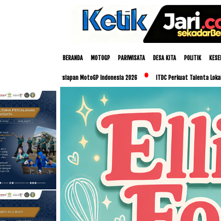
BERANDA
MOTOGP
PARIWISATA
DESA KITA
POLITIK
KESE
Persiapan MotoGP Indonesia 2026
ITDC Perkuat Talenta Lokal dan UMKM Lewat Prog