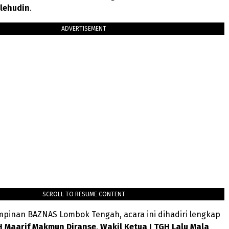
slehudin
.
ADVERTISEMENT
SCROLL TO RESUME CONTENT
impinan BAZNAS Lombok Tengah, acara ini dihadiri lengkap
H Maarif Makmun Diranse
,
Wakil Ketua I TGH Lalu Mala