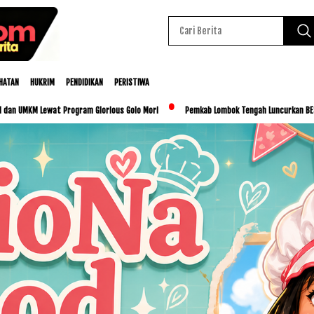
HATAN
HUKRIM
PENDIDIKAN
PERISTIWA
ram Glorious Golo Mori
Pemkab Lombok Tengah Luncurkan BESTI, Libatkan Ribuan Si
Baca Juga :
Bandara Lombok Siap Sambut