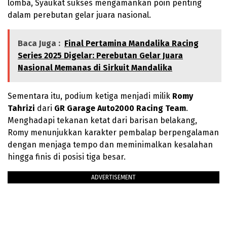
lomba, Syaukat sukses mengamankan poin penting
dalam perebutan gelar juara nasional.
Baca Juga :
Final Pertamina Mandalika Racing
Series 2025 Digelar: Perebutan Gelar Juara
Nasional Memanas di Sirkuit Mandalika
Sementara itu, podium ketiga menjadi milik
Romy
Tahrizi
dari
GR Garage Auto2000 Racing Team
.
Menghadapi tekanan ketat dari barisan belakang,
Romy menunjukkan karakter pembalap berpengalaman
dengan menjaga tempo dan meminimalkan kesalahan
hingga finis di posisi tiga besar.
ADVERTISEMENT