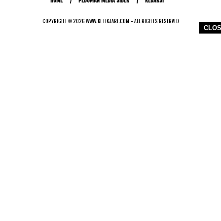
HOME
PEDOMAN MEDIA SIBER
REDAKSI
COPYRIGHT © 2026 WWW.KETIKJARI.COM - ALL RIGHTS RESERVED
CLO