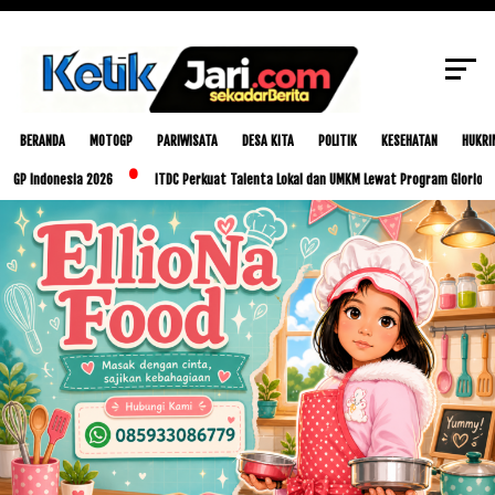
SCROLL TO CONTINUE WITH CONTENT
BERANDA
MOTOGP
PARIWISATA
DESA KITA
POLITIK
KESEHATAN
HUKRI
onesia 2026
ITDC Perkuat Talenta Lokal dan UMKM Lewat Program Glorious Golo Mor